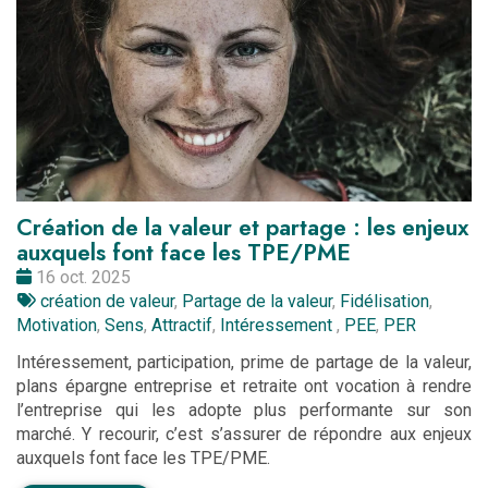
Création de la valeur et partage : les enjeux
auxquels font face les TPE/PME
Date
16 oct. 2025
:
Tags
création de valeur
,
Partage de la valeur
,
Fidélisation
,
:
Motivation
,
Sens
,
Attractif
,
Intéressement
,
PEE
,
PER
Intéressement, participation, prime de partage de la valeur,
plans épargne entreprise et retraite ont vocation à rendre
l’entreprise qui les adopte plus performante sur son
marché. Y recourir, c’est s’assurer de répondre aux enjeux
auxquels font face les TPE/PME.