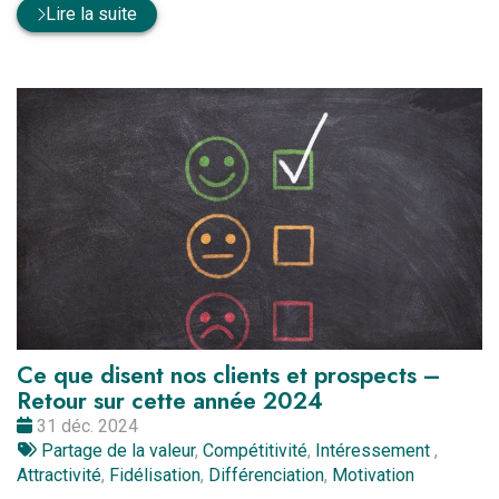
Lire la suite
Ce que disent nos clients et prospects –
Retour sur cette année 2024
Date
31 déc. 2024
:
Tags
Partage de la valeur
,
Compétitivité
,
Intéressement
,
:
Attractivité
,
Fidélisation
,
Différenciation
,
Motivation