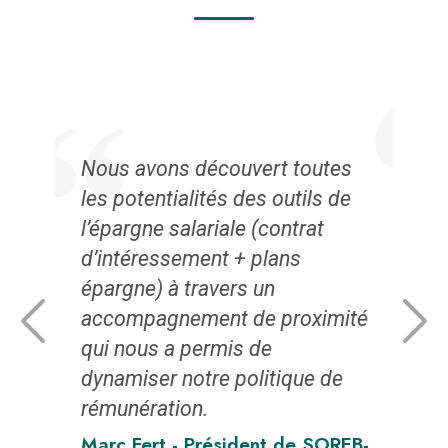
vec
L’é
ans
Nous avons découvert toutes
exp
uvre
les potentialités des outils de
ave
l’épargne salariale (contrat
spé
d’intéressement + plans
TPE
épargne) à travers un
pra
de
accompagnement de proximité
str
qui nous a permis de
une
dynamiser notre politique de
œuv
t
rémunération.
dép
 du
suj
Marc Fert - Président de SOREB-