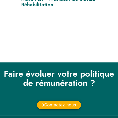
Réhabilitation
Dim
e
DM
Faire évoluer votre politique
de rémunération ?
Contactez-nous