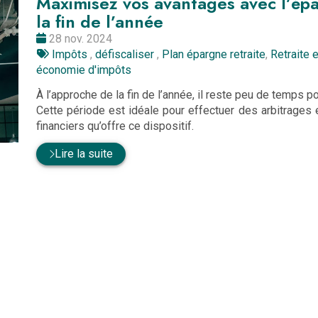
Maximisez vos avantages avec l’épar
la fin de l’année
Date
28 nov. 2024
:
Tags
Impôts
,
défiscaliser
,
Plan épargne retraite
,
Retraite 
:
économie d'impôts
À l’approche de la fin de l’année, il reste peu de temps po
Cette période est idéale pour effectuer des arbitrages e
financiers qu’offre ce dispositif.
Lire la suite