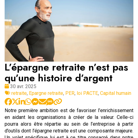
L’épargne retraite n’est pas
qu’une histoire d’argent
Date
30 avr. 2025
:
Tags
retraite
,
Epargne retraite
,
PER
,
loi PACTE
,
Capital humain
:
Notre première ambition est de favoriser l’enrichissement
en aidant les organisations à créer de la valeur. Celle-ci
pourra alors être répartie au sein de l’entreprise à partir
d’outils dont l’épargne retraite est une composante majeure.
Un volet spécifique lui est à ce titre consacré dans notre